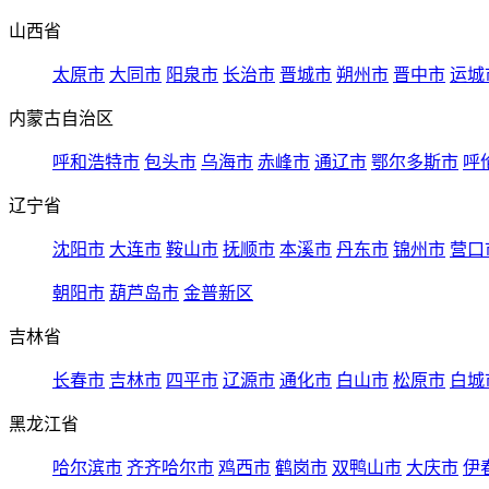
山西省
太原市
大同市
阳泉市
长治市
晋城市
朔州市
晋中市
运城
内蒙古自治区
呼和浩特市
包头市
乌海市
赤峰市
通辽市
鄂尔多斯市
呼
辽宁省
沈阳市
大连市
鞍山市
抚顺市
本溪市
丹东市
锦州市
营口
朝阳市
葫芦岛市
金普新区
吉林省
长春市
吉林市
四平市
辽源市
通化市
白山市
松原市
白城
黑龙江省
哈尔滨市
齐齐哈尔市
鸡西市
鹤岗市
双鸭山市
大庆市
伊