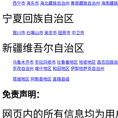
西宁市
海东市
海北藏族自治州
黄南藏族自治州
海南藏族
宁夏回族自治区
银川市
石嘴山市
吴忠市
固原市
中卫市
新疆维吾尔自治区
乌鲁木齐市
克拉玛依市
吐鲁番地区
哈密地区
昌吉回族自
克孜自治州
喀什地区
和田地区
伊犁哈萨克自治州
塔城地区
阿勒泰地区
直辖县级
免责声明：
网页内的所有信息均为用