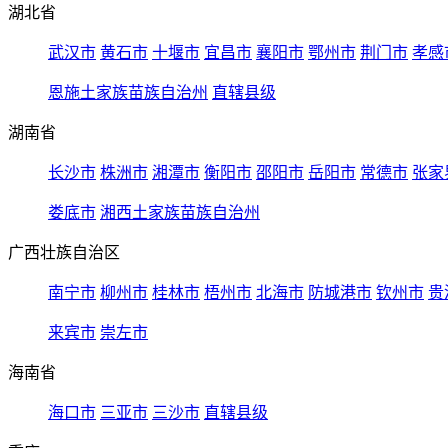
湖北省
武汉市
黄石市
十堰市
宜昌市
襄阳市
鄂州市
荆门市
孝感
恩施土家族苗族自治州
直辖县级
湖南省
长沙市
株洲市
湘潭市
衡阳市
邵阳市
岳阳市
常德市
张家
娄底市
湘西土家族苗族自治州
广西壮族自治区
南宁市
柳州市
桂林市
梧州市
北海市
防城港市
钦州市
贵
来宾市
崇左市
海南省
海口市
三亚市
三沙市
直辖县级