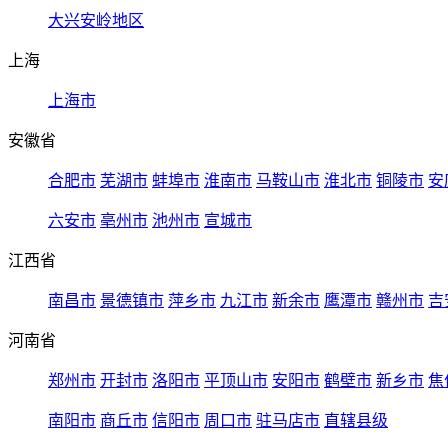
大兴安岭地区
上海
上海市
安徽省
合肥市
芜湖市
蚌埠市
淮南市
马鞍山市
淮北市
铜陵市
安
六安市
亳州市
池州市
宣城市
江西省
南昌市
景德镇市
萍乡市
九江市
新余市
鹰潭市
赣州市
吉
河南省
郑州市
开封市
洛阳市
平顶山市
安阳市
鹤壁市
新乡市
焦
南阳市
商丘市
信阳市
周口市
驻马店市
直辖县级