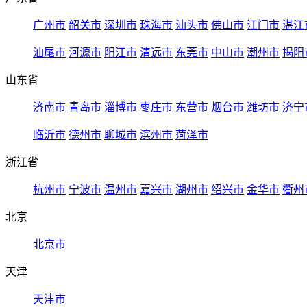
广州市
韶关市
深圳市
珠海市
汕头市
佛山市
江门市
湛江
汕尾市
河源市
阳江市
清远市
东莞市
中山市
潮州市
揭阳
山东省
济南市
青岛市
淄博市
枣庄市
东营市
烟台市
潍坊市
济宁
临沂市
德州市
聊城市
滨州市
菏泽市
浙江省
杭州市
宁波市
温州市
嘉兴市
湖州市
绍兴市
金华市
衢州
北京
北京市
天津
天津市