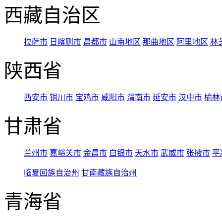
西藏自治区
拉萨市
日喀则市
昌都市
山南地区
那曲地区
阿里地区
林
陕西省
西安市
铜川市
宝鸡市
咸阳市
渭南市
延安市
汉中市
榆林
甘肃省
兰州市
嘉峪关市
金昌市
白银市
天水市
武威市
张掖市
平
临夏回族自治州
甘南藏族自治州
青海省