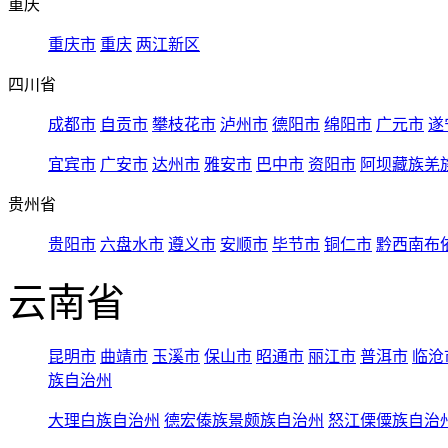
重庆
重庆市
重庆
两江新区
四川省
成都市
自贡市
攀枝花市
泸州市
德阳市
绵阳市
广元市
遂
宜宾市
广安市
达州市
雅安市
巴中市
资阳市
阿坝藏族羌
贵州省
贵阳市
六盘水市
遵义市
安顺市
毕节市
铜仁市
黔西南布
云南省
昆明市
曲靖市
玉溪市
保山市
昭通市
丽江市
普洱市
临沧
族自治州
大理白族自治州
德宏傣族景颇族自治州
怒江傈僳族自治