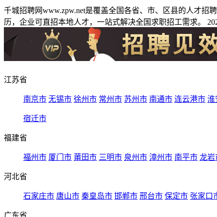
千城招聘网www.zpw.net是覆盖全国各省、市、区县的人
历，企业可直招本地人才，一站式解决全国求职招工需求。 2026
江苏省
南京市
无锡市
徐州市
常州市
苏州市
南通市
连云港市
淮
宿迁市
福建省
福州市
厦门市
莆田市
三明市
泉州市
漳州市
南平市
龙岩
河北省
石家庄市
唐山市
秦皇岛市
邯郸市
邢台市
保定市
张家口
广东省