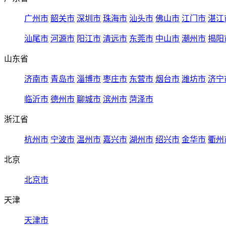
广州市
韶关市
深圳市
珠海市
汕头市
佛山市
江门市
湛江
汕尾市
河源市
阳江市
清远市
东莞市
中山市
潮州市
揭阳
山东省
济南市
青岛市
淄博市
枣庄市
东营市
烟台市
潍坊市
济宁
临沂市
德州市
聊城市
滨州市
菏泽市
浙江省
杭州市
宁波市
温州市
嘉兴市
湖州市
绍兴市
金华市
衢州
北京
北京市
天津
天津市