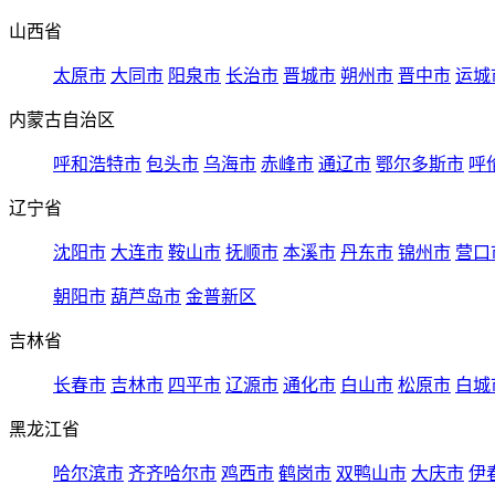
山西省
太原市
大同市
阳泉市
长治市
晋城市
朔州市
晋中市
运城
内蒙古自治区
呼和浩特市
包头市
乌海市
赤峰市
通辽市
鄂尔多斯市
呼
辽宁省
沈阳市
大连市
鞍山市
抚顺市
本溪市
丹东市
锦州市
营口
朝阳市
葫芦岛市
金普新区
吉林省
长春市
吉林市
四平市
辽源市
通化市
白山市
松原市
白城
黑龙江省
哈尔滨市
齐齐哈尔市
鸡西市
鹤岗市
双鸭山市
大庆市
伊