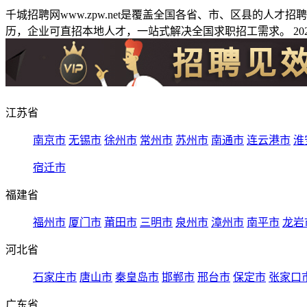
千城招聘网www.zpw.net是覆盖全国各省、市、区县的人
历，企业可直招本地人才，一站式解决全国求职招工需求。 2026
江苏省
南京市
无锡市
徐州市
常州市
苏州市
南通市
连云港市
淮
宿迁市
福建省
福州市
厦门市
莆田市
三明市
泉州市
漳州市
南平市
龙岩
河北省
石家庄市
唐山市
秦皇岛市
邯郸市
邢台市
保定市
张家口
广东省