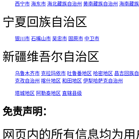
西宁市
海东市
海北藏族自治州
黄南藏族自治州
海南藏族
宁夏回族自治区
银川市
石嘴山市
吴忠市
固原市
中卫市
新疆维吾尔自治区
乌鲁木齐市
克拉玛依市
吐鲁番地区
哈密地区
昌吉回族自
克孜自治州
喀什地区
和田地区
伊犁哈萨克自治州
塔城地区
阿勒泰地区
直辖县级
免责声明：
网页内的所有信息均为用