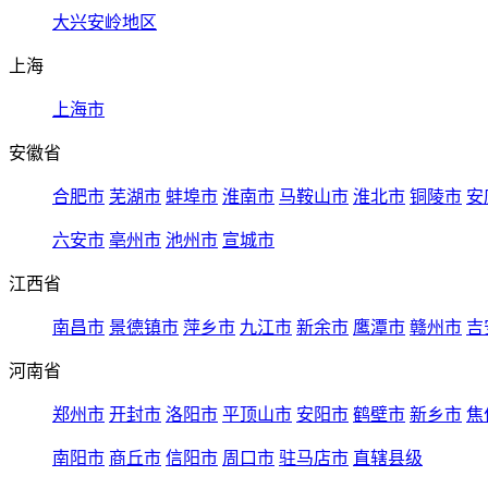
大兴安岭地区
上海
上海市
安徽省
合肥市
芜湖市
蚌埠市
淮南市
马鞍山市
淮北市
铜陵市
安
六安市
亳州市
池州市
宣城市
江西省
南昌市
景德镇市
萍乡市
九江市
新余市
鹰潭市
赣州市
吉
河南省
郑州市
开封市
洛阳市
平顶山市
安阳市
鹤壁市
新乡市
焦
南阳市
商丘市
信阳市
周口市
驻马店市
直辖县级