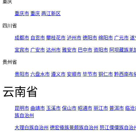
重庆
重庆市
重庆
两江新区
四川省
成都市
自贡市
攀枝花市
泸州市
德阳市
绵阳市
广元市
遂
宜宾市
广安市
达州市
雅安市
巴中市
资阳市
阿坝藏族羌
贵州省
贵阳市
六盘水市
遵义市
安顺市
毕节市
铜仁市
黔西南布
云南省
昆明市
曲靖市
玉溪市
保山市
昭通市
丽江市
普洱市
临沧
族自治州
大理白族自治州
德宏傣族景颇族自治州
怒江傈僳族自治