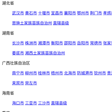
湖北省
武汉市
黄石市
十堰市
宜昌市
襄阳市
鄂州市
荆门市
孝感
恩施土家族苗族自治州
直辖县级
湖南省
长沙市
株洲市
湘潭市
衡阳市
邵阳市
岳阳市
常德市
张家
娄底市
湘西土家族苗族自治州
广西壮族自治区
南宁市
柳州市
桂林市
梧州市
北海市
防城港市
钦州市
贵
来宾市
崇左市
海南省
海口市
三亚市
三沙市
直辖县级