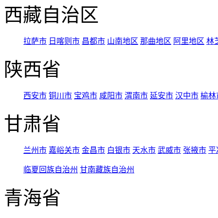
西藏自治区
拉萨市
日喀则市
昌都市
山南地区
那曲地区
阿里地区
林
陕西省
西安市
铜川市
宝鸡市
咸阳市
渭南市
延安市
汉中市
榆林
甘肃省
兰州市
嘉峪关市
金昌市
白银市
天水市
武威市
张掖市
平
临夏回族自治州
甘南藏族自治州
青海省