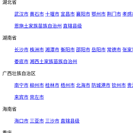
湖北省
武汉市
黄石市
十堰市
宜昌市
襄阳市
鄂州市
荆门市
孝感
恩施土家族苗族自治州
直辖县级
湖南省
长沙市
株洲市
湘潭市
衡阳市
邵阳市
岳阳市
常德市
张家
娄底市
湘西土家族苗族自治州
广西壮族自治区
南宁市
柳州市
桂林市
梧州市
北海市
防城港市
钦州市
贵
来宾市
崇左市
海南省
海口市
三亚市
三沙市
直辖县级
重庆