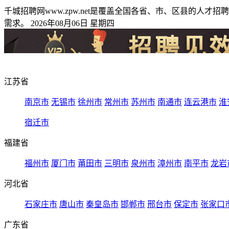
千城招聘网www.zpw.net是覆盖全国各省、市、区县的
需求。 2026年08月06日 星期四
江苏省
南京市
无锡市
徐州市
常州市
苏州市
南通市
连云港市
淮
宿迁市
福建省
福州市
厦门市
莆田市
三明市
泉州市
漳州市
南平市
龙岩
河北省
石家庄市
唐山市
秦皇岛市
邯郸市
邢台市
保定市
张家口
广东省