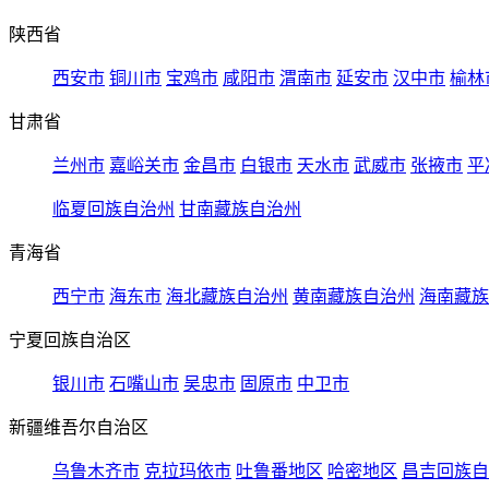
陕西省
西安市
铜川市
宝鸡市
咸阳市
渭南市
延安市
汉中市
榆林
甘肃省
兰州市
嘉峪关市
金昌市
白银市
天水市
武威市
张掖市
平
临夏回族自治州
甘南藏族自治州
青海省
西宁市
海东市
海北藏族自治州
黄南藏族自治州
海南藏族
宁夏回族自治区
银川市
石嘴山市
吴忠市
固原市
中卫市
新疆维吾尔自治区
乌鲁木齐市
克拉玛依市
吐鲁番地区
哈密地区
昌吉回族自