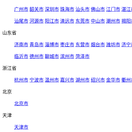
广州市
韶关市
深圳市
珠海市
汕头市
佛山市
江门市
湛江
汕尾市
河源市
阳江市
清远市
东莞市
中山市
潮州市
揭阳
山东省
济南市
青岛市
淄博市
枣庄市
东营市
烟台市
潍坊市
济宁
临沂市
德州市
聊城市
滨州市
菏泽市
浙江省
杭州市
宁波市
温州市
嘉兴市
湖州市
绍兴市
金华市
衢州
北京
北京市
天津
天津市