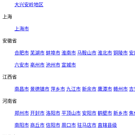
大兴安岭地区
上海
上海市
安徽省
合肥市
芜湖市
蚌埠市
淮南市
马鞍山市
淮北市
铜陵市
安
六安市
亳州市
池州市
宣城市
江西省
南昌市
景德镇市
萍乡市
九江市
新余市
鹰潭市
赣州市
吉
河南省
郑州市
开封市
洛阳市
平顶山市
安阳市
鹤壁市
新乡市
焦
南阳市
商丘市
信阳市
周口市
驻马店市
直辖县级