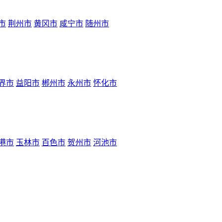
市
荆州市
黄冈市
咸宁市
随州市
界市
益阳市
郴州市
永州市
怀化市
港市
玉林市
百色市
贺州市
河池市