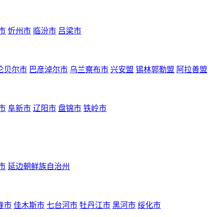
市
忻州市
临汾市
吕梁市
伦贝尔市
巴彦淖尔市
乌兰察布市
兴安盟
锡林郭勒盟
阿拉善盟
市
阜新市
辽阳市
盘锦市
铁岭市
市
延边朝鲜族自治州
春市
佳木斯市
七台河市
牡丹江市
黑河市
绥化市