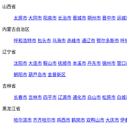
山西省
太原市
大同市
阳泉市
长治市
晋城市
朔州市
晋中市
运城
内蒙古自治区
呼和浩特市
包头市
乌海市
赤峰市
通辽市
鄂尔多斯市
呼
辽宁省
沈阳市
大连市
鞍山市
抚顺市
本溪市
丹东市
锦州市
营口
朝阳市
葫芦岛市
金普新区
吉林省
长春市
吉林市
四平市
辽源市
通化市
白山市
松原市
白城
黑龙江省
哈尔滨市
齐齐哈尔市
鸡西市
鹤岗市
双鸭山市
大庆市
伊