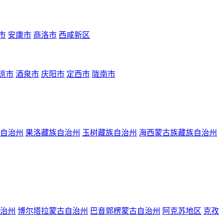
市
安康市
商洛市
西咸新区
凉市
酒泉市
庆阳市
定西市
陇南市
自治州
果洛藏族自治州
玉树藏族自治州
海西蒙古族藏族自治州
治州
博尔塔拉蒙古自治州
巴音郭楞蒙古自治州
阿克苏地区
克孜