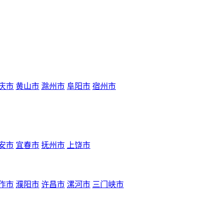
庆市
黄山市
滁州市
阜阳市
宿州市
安市
宜春市
抚州市
上饶市
作市
濮阳市
许昌市
漯河市
三门峡市