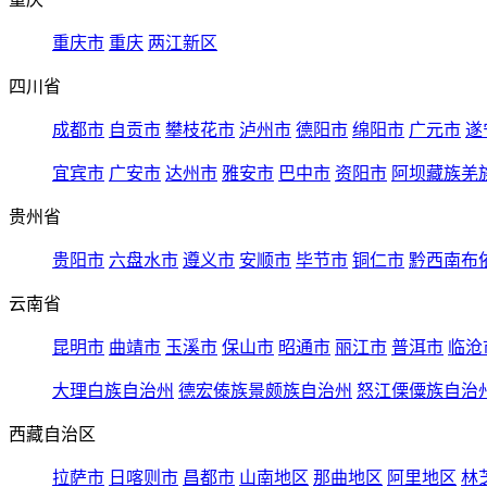
重庆市
重庆
两江新区
四川省
成都市
自贡市
攀枝花市
泸州市
德阳市
绵阳市
广元市
遂
宜宾市
广安市
达州市
雅安市
巴中市
资阳市
阿坝藏族羌
贵州省
贵阳市
六盘水市
遵义市
安顺市
毕节市
铜仁市
黔西南布
云南省
昆明市
曲靖市
玉溪市
保山市
昭通市
丽江市
普洱市
临沧
大理白族自治州
德宏傣族景颇族自治州
怒江傈僳族自治
西藏自治区
拉萨市
日喀则市
昌都市
山南地区
那曲地区
阿里地区
林