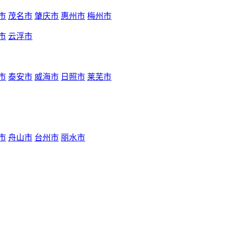
市
茂名市
肇庆市
惠州市
梅州市
市
云浮市
市
泰安市
威海市
日照市
莱芜市
市
舟山市
台州市
丽水市