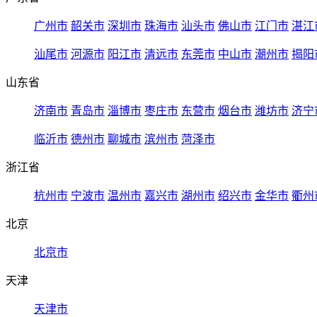
广州市
韶关市
深圳市
珠海市
汕头市
佛山市
江门市
湛江
汕尾市
河源市
阳江市
清远市
东莞市
中山市
潮州市
揭阳
山东省
济南市
青岛市
淄博市
枣庄市
东营市
烟台市
潍坊市
济宁
临沂市
德州市
聊城市
滨州市
菏泽市
浙江省
杭州市
宁波市
温州市
嘉兴市
湖州市
绍兴市
金华市
衢州
北京
北京市
天津
天津市