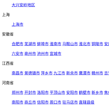
大兴安岭地区
上海
上海市
安徽省
合肥市
芜湖市
蚌埠市
淮南市
马鞍山市
淮北市
铜陵市
安
六安市
亳州市
池州市
宣城市
江西省
南昌市
景德镇市
萍乡市
九江市
新余市
鹰潭市
赣州市
吉
河南省
郑州市
开封市
洛阳市
平顶山市
安阳市
鹤壁市
新乡市
焦
南阳市
商丘市
信阳市
周口市
驻马店市
直辖县级