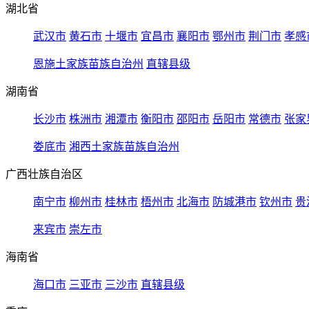
湖北省
武汉市
黄石市
十堰市
宜昌市
襄阳市
鄂州市
荆门市
孝感
恩施土家族苗族自治州
直辖县级
湖南省
长沙市
株洲市
湘潭市
衡阳市
邵阳市
岳阳市
常德市
张家
娄底市
湘西土家族苗族自治州
广西壮族自治区
南宁市
柳州市
桂林市
梧州市
北海市
防城港市
钦州市
贵
来宾市
崇左市
海南省
海口市
三亚市
三沙市
直辖县级