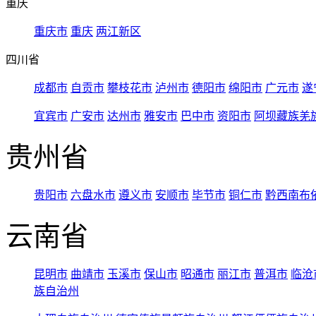
重庆
重庆市
重庆
两江新区
四川省
成都市
自贡市
攀枝花市
泸州市
德阳市
绵阳市
广元市
遂
宜宾市
广安市
达州市
雅安市
巴中市
资阳市
阿坝藏族羌
贵州省
贵阳市
六盘水市
遵义市
安顺市
毕节市
铜仁市
黔西南布
云南省
昆明市
曲靖市
玉溪市
保山市
昭通市
丽江市
普洱市
临沧
族自治州