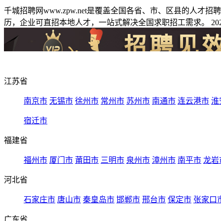
千城招聘网www.zpw.net是覆盖全国各省、市、区县的人
历，企业可直招本地人才，一站式解决全国求职招工需求。 2026
江苏省
南京市
无锡市
徐州市
常州市
苏州市
南通市
连云港市
淮
宿迁市
福建省
福州市
厦门市
莆田市
三明市
泉州市
漳州市
南平市
龙岩
河北省
石家庄市
唐山市
秦皇岛市
邯郸市
邢台市
保定市
张家口
广东省