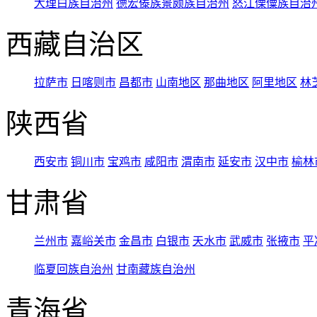
大理白族自治州
德宏傣族景颇族自治州
怒江傈僳族自治
西藏自治区
拉萨市
日喀则市
昌都市
山南地区
那曲地区
阿里地区
林
陕西省
西安市
铜川市
宝鸡市
咸阳市
渭南市
延安市
汉中市
榆林
甘肃省
兰州市
嘉峪关市
金昌市
白银市
天水市
武威市
张掖市
平
临夏回族自治州
甘南藏族自治州
青海省