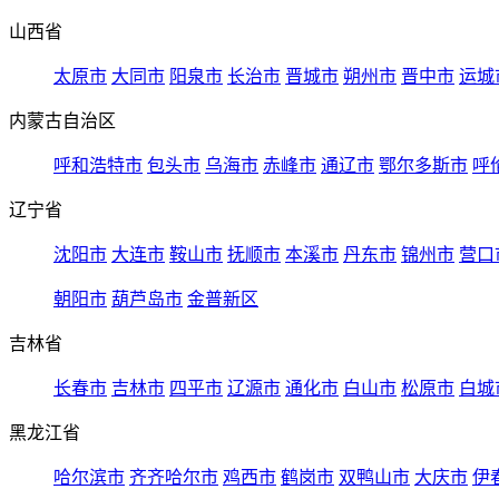
山西省
太原市
大同市
阳泉市
长治市
晋城市
朔州市
晋中市
运城
内蒙古自治区
呼和浩特市
包头市
乌海市
赤峰市
通辽市
鄂尔多斯市
呼
辽宁省
沈阳市
大连市
鞍山市
抚顺市
本溪市
丹东市
锦州市
营口
朝阳市
葫芦岛市
金普新区
吉林省
长春市
吉林市
四平市
辽源市
通化市
白山市
松原市
白城
黑龙江省
哈尔滨市
齐齐哈尔市
鸡西市
鹤岗市
双鸭山市
大庆市
伊