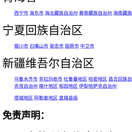
西宁市
海东市
海北藏族自治州
黄南藏族自治州
海南藏族
宁夏回族自治区
银川市
石嘴山市
吴忠市
固原市
中卫市
新疆维吾尔自治区
乌鲁木齐市
克拉玛依市
吐鲁番地区
哈密地区
昌吉回族自
克孜自治州
喀什地区
和田地区
伊犁哈萨克自治州
塔城地区
阿勒泰地区
直辖县级
免责声明：