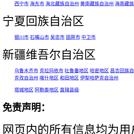
西宁市
海东市
海北藏族自治州
黄南藏族自治州
海南藏族
宁夏回族自治区
银川市
石嘴山市
吴忠市
固原市
中卫市
新疆维吾尔自治区
乌鲁木齐市
克拉玛依市
吐鲁番地区
哈密地区
昌吉回族自
克孜自治州
喀什地区
和田地区
伊犁哈萨克自治州
塔城地区
阿勒泰地区
直辖县级
免责声明：
网页内的所有信息均为用