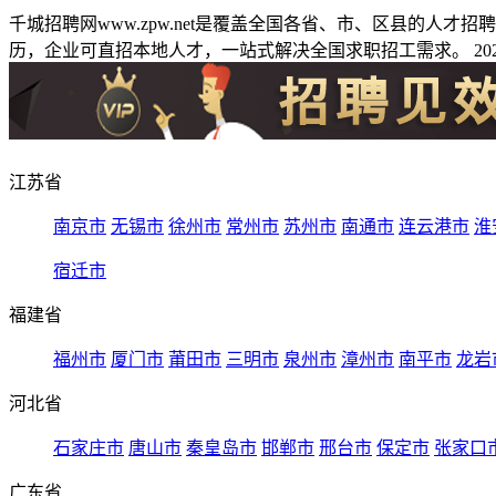
千城招聘网www.zpw.net是覆盖全国各省、市、区县的人
历，企业可直招本地人才，一站式解决全国求职招工需求。 2026
江苏省
南京市
无锡市
徐州市
常州市
苏州市
南通市
连云港市
淮
宿迁市
福建省
福州市
厦门市
莆田市
三明市
泉州市
漳州市
南平市
龙岩
河北省
石家庄市
唐山市
秦皇岛市
邯郸市
邢台市
保定市
张家口
广东省