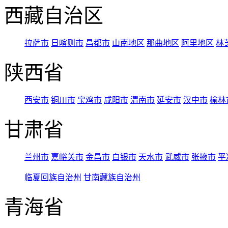
西藏自治区
拉萨市
日喀则市
昌都市
山南地区
那曲地区
阿里地区
林
陕西省
西安市
铜川市
宝鸡市
咸阳市
渭南市
延安市
汉中市
榆林
甘肃省
兰州市
嘉峪关市
金昌市
白银市
天水市
武威市
张掖市
平
临夏回族自治州
甘南藏族自治州
青海省