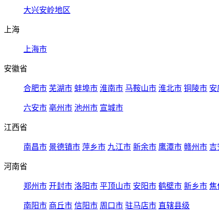
大兴安岭地区
上海
上海市
安徽省
合肥市
芜湖市
蚌埠市
淮南市
马鞍山市
淮北市
铜陵市
安
六安市
亳州市
池州市
宣城市
江西省
南昌市
景德镇市
萍乡市
九江市
新余市
鹰潭市
赣州市
吉
河南省
郑州市
开封市
洛阳市
平顶山市
安阳市
鹤壁市
新乡市
焦
南阳市
商丘市
信阳市
周口市
驻马店市
直辖县级