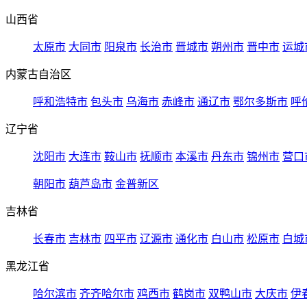
山西省
太原市
大同市
阳泉市
长治市
晋城市
朔州市
晋中市
运城
内蒙古自治区
呼和浩特市
包头市
乌海市
赤峰市
通辽市
鄂尔多斯市
呼
辽宁省
沈阳市
大连市
鞍山市
抚顺市
本溪市
丹东市
锦州市
营口
朝阳市
葫芦岛市
金普新区
吉林省
长春市
吉林市
四平市
辽源市
通化市
白山市
松原市
白城
黑龙江省
哈尔滨市
齐齐哈尔市
鸡西市
鹤岗市
双鸭山市
大庆市
伊