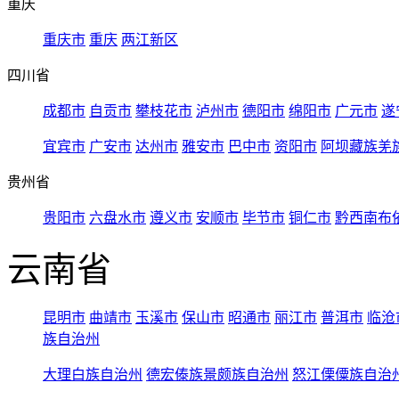
重庆
重庆市
重庆
两江新区
四川省
成都市
自贡市
攀枝花市
泸州市
德阳市
绵阳市
广元市
遂
宜宾市
广安市
达州市
雅安市
巴中市
资阳市
阿坝藏族羌
贵州省
贵阳市
六盘水市
遵义市
安顺市
毕节市
铜仁市
黔西南布
云南省
昆明市
曲靖市
玉溪市
保山市
昭通市
丽江市
普洱市
临沧
族自治州
大理白族自治州
德宏傣族景颇族自治州
怒江傈僳族自治