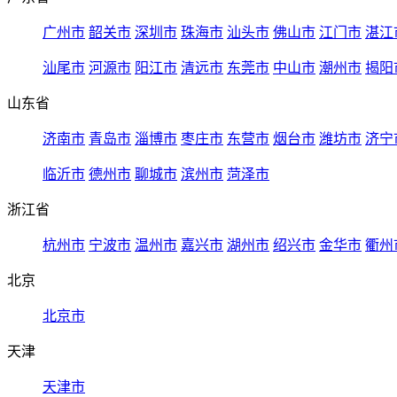
广州市
韶关市
深圳市
珠海市
汕头市
佛山市
江门市
湛江
汕尾市
河源市
阳江市
清远市
东莞市
中山市
潮州市
揭阳
山东省
济南市
青岛市
淄博市
枣庄市
东营市
烟台市
潍坊市
济宁
临沂市
德州市
聊城市
滨州市
菏泽市
浙江省
杭州市
宁波市
温州市
嘉兴市
湖州市
绍兴市
金华市
衢州
北京
北京市
天津
天津市