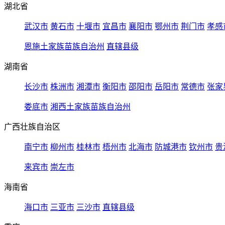
湖北省
武汉市
黄石市
十堰市
宜昌市
襄阳市
鄂州市
荆门市
孝感
恩施土家族苗族自治州
直辖县级
湖南省
长沙市
株洲市
湘潭市
衡阳市
邵阳市
岳阳市
常德市
张家
娄底市
湘西土家族苗族自治州
广西壮族自治区
南宁市
柳州市
桂林市
梧州市
北海市
防城港市
钦州市
贵
来宾市
崇左市
海南省
海口市
三亚市
三沙市
直辖县级