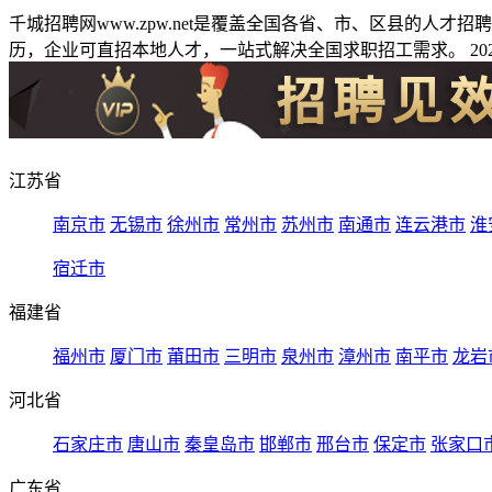
千城招聘网www.zpw.net是覆盖全国各省、市、区县的人
历，企业可直招本地人才，一站式解决全国求职招工需求。 2026
江苏省
南京市
无锡市
徐州市
常州市
苏州市
南通市
连云港市
淮
宿迁市
福建省
福州市
厦门市
莆田市
三明市
泉州市
漳州市
南平市
龙岩
河北省
石家庄市
唐山市
秦皇岛市
邯郸市
邢台市
保定市
张家口
广东省