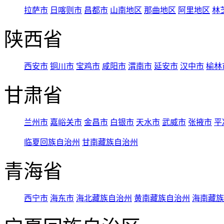
拉萨市
日喀则市
昌都市
山南地区
那曲地区
阿里地区
林
陕西省
西安市
铜川市
宝鸡市
咸阳市
渭南市
延安市
汉中市
榆林
甘肃省
兰州市
嘉峪关市
金昌市
白银市
天水市
武威市
张掖市
平
临夏回族自治州
甘南藏族自治州
青海省
西宁市
海东市
海北藏族自治州
黄南藏族自治州
海南藏族