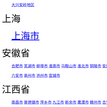
大兴安岭地区
上海
上海市
安徽省
合肥市
芜湖市
蚌埠市
淮南市
马鞍山市
淮北市
铜陵市
安
六安市
亳州市
池州市
宣城市
江西省
南昌市
景德镇市
萍乡市
九江市
新余市
鹰潭市
赣州市
吉