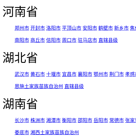
河南省
郑州市
开封市
洛阳市
平顶山市
安阳市
鹤壁市
新乡市
焦
南阳市
商丘市
信阳市
周口市
驻马店市
直辖县级
湖北省
武汉市
黄石市
十堰市
宜昌市
襄阳市
鄂州市
荆门市
孝感
恩施土家族苗族自治州
直辖县级
湖南省
长沙市
株洲市
湘潭市
衡阳市
邵阳市
岳阳市
常德市
张家
娄底市
湘西土家族苗族自治州