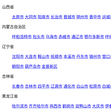
山西省
太原市
大同市
阳泉市
长治市
晋城市
朔州市
晋中市
运城
内蒙古自治区
呼和浩特市
包头市
乌海市
赤峰市
通辽市
鄂尔多斯市
呼
辽宁省
沈阳市
大连市
鞍山市
抚顺市
本溪市
丹东市
锦州市
营口
朝阳市
葫芦岛市
金普新区
吉林省
长春市
吉林市
四平市
辽源市
通化市
白山市
松原市
白城
黑龙江省
哈尔滨市
齐齐哈尔市
鸡西市
鹤岗市
双鸭山市
大庆市
伊