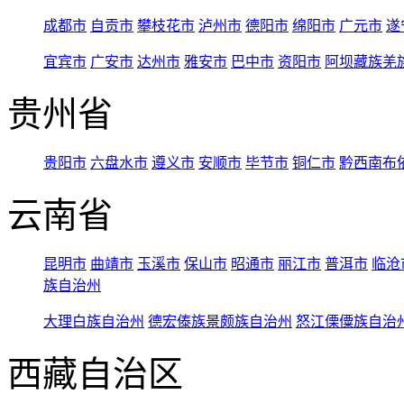
成都市
自贡市
攀枝花市
泸州市
德阳市
绵阳市
广元市
遂
宜宾市
广安市
达州市
雅安市
巴中市
资阳市
阿坝藏族羌
贵州省
贵阳市
六盘水市
遵义市
安顺市
毕节市
铜仁市
黔西南布
云南省
昆明市
曲靖市
玉溪市
保山市
昭通市
丽江市
普洱市
临沧
族自治州
大理白族自治州
德宏傣族景颇族自治州
怒江傈僳族自治
西藏自治区