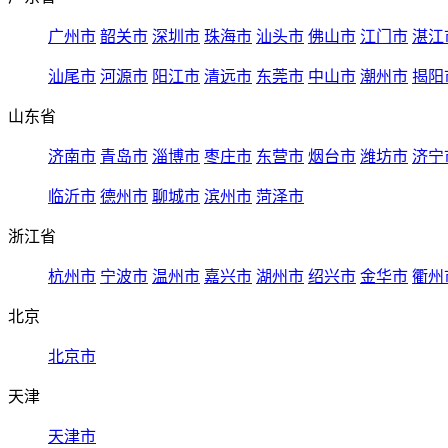
广州市
韶关市
深圳市
珠海市
汕头市
佛山市
江门市
湛江
汕尾市
河源市
阳江市
清远市
东莞市
中山市
潮州市
揭阳
山东省
济南市
青岛市
淄博市
枣庄市
东营市
烟台市
潍坊市
济宁
临沂市
德州市
聊城市
滨州市
菏泽市
浙江省
杭州市
宁波市
温州市
嘉兴市
湖州市
绍兴市
金华市
衢州
北京
北京市
天津
天津市