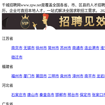
千城招聘网www.zpw.net是覆盖全国各省、市、区县的人
历，企业可直招本地人才，一站式解决全国求职招工需求。 2026
江苏省
南京市
无锡市
徐州市
常州市
苏州市
南通市
连云港市
淮
宿迁市
福建省
福州市
厦门市
莆田市
三明市
泉州市
漳州市
南平市
龙岩
河北省
石家庄市
唐山市
秦皇岛市
邯郸市
邢台市
保定市
张家口
广东省