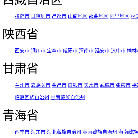
拉萨市
日喀则市
昌都市
山南地区
那曲地区
阿里地区
林
陕西省
西安市
铜川市
宝鸡市
咸阳市
渭南市
延安市
汉中市
榆林
甘肃省
兰州市
嘉峪关市
金昌市
白银市
天水市
武威市
张掖市
平
临夏回族自治州
甘南藏族自治州
青海省
西宁市
海东市
海北藏族自治州
黄南藏族自治州
海南藏族