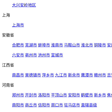
大兴安岭地区
上海
上海市
安徽省
合肥市
芜湖市
蚌埠市
淮南市
马鞍山市
淮北市
铜陵市
安
六安市
亳州市
池州市
宣城市
江西省
南昌市
景德镇市
萍乡市
九江市
新余市
鹰潭市
赣州市
吉
河南省
郑州市
开封市
洛阳市
平顶山市
安阳市
鹤壁市
新乡市
焦
南阳市
商丘市
信阳市
周口市
驻马店市
直辖县级