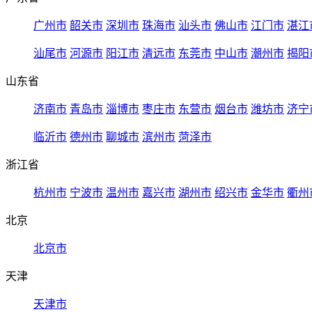
广州市
韶关市
深圳市
珠海市
汕头市
佛山市
江门市
湛江
汕尾市
河源市
阳江市
清远市
东莞市
中山市
潮州市
揭阳
山东省
济南市
青岛市
淄博市
枣庄市
东营市
烟台市
潍坊市
济宁
临沂市
德州市
聊城市
滨州市
菏泽市
浙江省
杭州市
宁波市
温州市
嘉兴市
湖州市
绍兴市
金华市
衢州
北京
北京市
天津
天津市