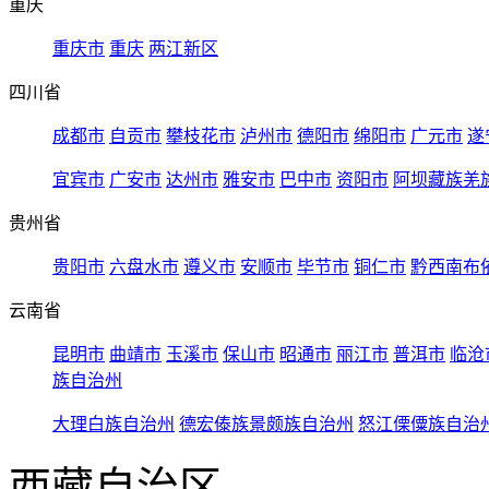
重庆
重庆市
重庆
两江新区
四川省
成都市
自贡市
攀枝花市
泸州市
德阳市
绵阳市
广元市
遂
宜宾市
广安市
达州市
雅安市
巴中市
资阳市
阿坝藏族羌
贵州省
贵阳市
六盘水市
遵义市
安顺市
毕节市
铜仁市
黔西南布
云南省
昆明市
曲靖市
玉溪市
保山市
昭通市
丽江市
普洱市
临沧
族自治州
大理白族自治州
德宏傣族景颇族自治州
怒江傈僳族自治
西藏自治区