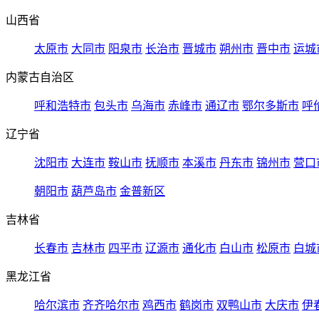
山西省
太原市
大同市
阳泉市
长治市
晋城市
朔州市
晋中市
运城
内蒙古自治区
呼和浩特市
包头市
乌海市
赤峰市
通辽市
鄂尔多斯市
呼
辽宁省
沈阳市
大连市
鞍山市
抚顺市
本溪市
丹东市
锦州市
营口
朝阳市
葫芦岛市
金普新区
吉林省
长春市
吉林市
四平市
辽源市
通化市
白山市
松原市
白城
黑龙江省
哈尔滨市
齐齐哈尔市
鸡西市
鹤岗市
双鸭山市
大庆市
伊