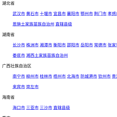
湖北省
武汉市
黄石市
十堰市
宜昌市
襄阳市
鄂州市
荆门市
孝感
恩施土家族苗族自治州
直辖县级
湖南省
长沙市
株洲市
湘潭市
衡阳市
邵阳市
岳阳市
常德市
张家
娄底市
湘西土家族苗族自治州
广西壮族自治区
南宁市
柳州市
桂林市
梧州市
北海市
防城港市
钦州市
贵
来宾市
崇左市
海南省
海口市
三亚市
三沙市
直辖县级