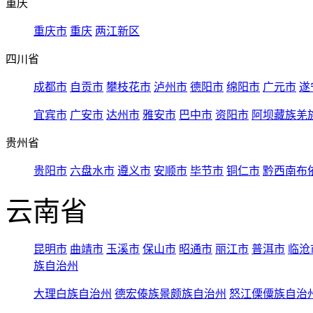
重庆
重庆市
重庆
两江新区
四川省
成都市
自贡市
攀枝花市
泸州市
德阳市
绵阳市
广元市
遂
宜宾市
广安市
达州市
雅安市
巴中市
资阳市
阿坝藏族羌
贵州省
贵阳市
六盘水市
遵义市
安顺市
毕节市
铜仁市
黔西南布
云南省
昆明市
曲靖市
玉溪市
保山市
昭通市
丽江市
普洱市
临沧
族自治州
大理白族自治州
德宏傣族景颇族自治州
怒江傈僳族自治