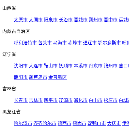
山西省
太原市
大同市
阳泉市
长治市
晋城市
朔州市
晋中市
运城
内蒙古自治区
呼和浩特市
包头市
乌海市
赤峰市
通辽市
鄂尔多斯市
呼
辽宁省
沈阳市
大连市
鞍山市
抚顺市
本溪市
丹东市
锦州市
营口
朝阳市
葫芦岛市
金普新区
吉林省
长春市
吉林市
四平市
辽源市
通化市
白山市
松原市
白城
黑龙江省
哈尔滨市
齐齐哈尔市
鸡西市
鹤岗市
双鸭山市
大庆市
伊