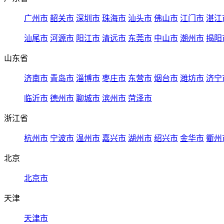
广州市
韶关市
深圳市
珠海市
汕头市
佛山市
江门市
湛江
汕尾市
河源市
阳江市
清远市
东莞市
中山市
潮州市
揭阳
山东省
济南市
青岛市
淄博市
枣庄市
东营市
烟台市
潍坊市
济宁
临沂市
德州市
聊城市
滨州市
菏泽市
浙江省
杭州市
宁波市
温州市
嘉兴市
湖州市
绍兴市
金华市
衢州
北京
北京市
天津
天津市