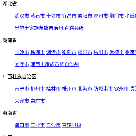
湖北省
武汉市
黄石市
十堰市
宜昌市
襄阳市
鄂州市
荆门市
孝感
恩施土家族苗族自治州
直辖县级
湖南省
长沙市
株洲市
湘潭市
衡阳市
邵阳市
岳阳市
常德市
张家
娄底市
湘西土家族苗族自治州
广西壮族自治区
南宁市
柳州市
桂林市
梧州市
北海市
防城港市
钦州市
贵
来宾市
崇左市
海南省
海口市
三亚市
三沙市
直辖县级