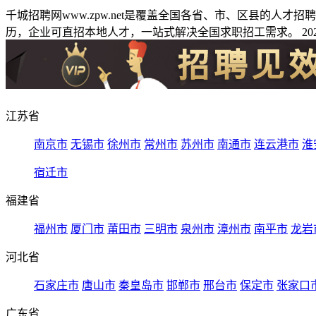
千城招聘网www.zpw.net是覆盖全国各省、市、区县的人
历，企业可直招本地人才，一站式解决全国求职招工需求。 2026
江苏省
南京市
无锡市
徐州市
常州市
苏州市
南通市
连云港市
淮
宿迁市
福建省
福州市
厦门市
莆田市
三明市
泉州市
漳州市
南平市
龙岩
河北省
石家庄市
唐山市
秦皇岛市
邯郸市
邢台市
保定市
张家口
广东省