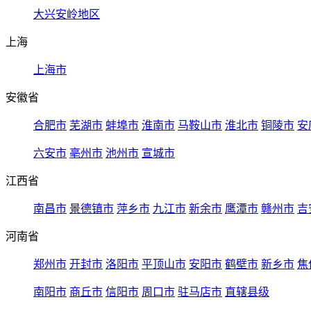
大兴安岭地区
上海
上海市
安徽省
合肥市
芜湖市
蚌埠市
淮南市
马鞍山市
淮北市
铜陵市
安
六安市
亳州市
池州市
宣城市
江西省
南昌市
景德镇市
萍乡市
九江市
新余市
鹰潭市
赣州市
吉
河南省
郑州市
开封市
洛阳市
平顶山市
安阳市
鹤壁市
新乡市
焦
南阳市
商丘市
信阳市
周口市
驻马店市
直辖县级