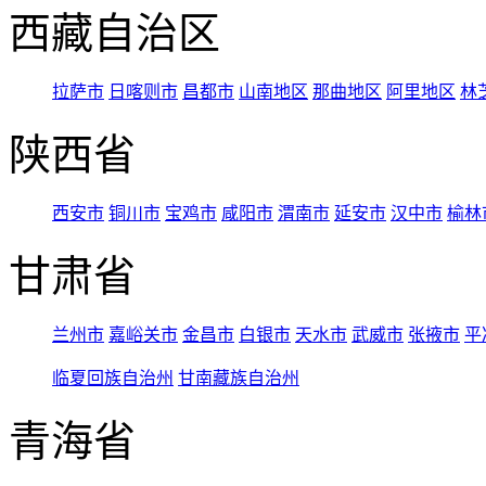
西藏自治区
拉萨市
日喀则市
昌都市
山南地区
那曲地区
阿里地区
林
陕西省
西安市
铜川市
宝鸡市
咸阳市
渭南市
延安市
汉中市
榆林
甘肃省
兰州市
嘉峪关市
金昌市
白银市
天水市
武威市
张掖市
平
临夏回族自治州
甘南藏族自治州
青海省