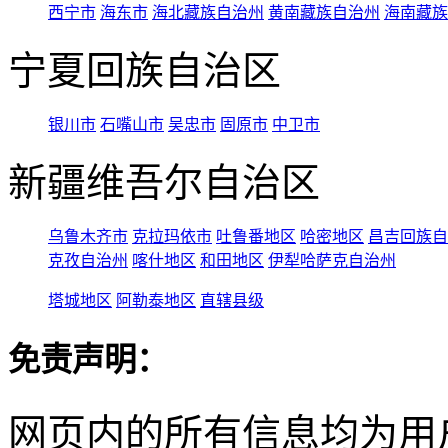
西宁市
海东市
海北藏族自治州
黄南藏族自治州
海南藏族
宁夏回族自治区
银川市
石嘴山市
吴忠市
固原市
中卫市
新疆维吾尔自治区
乌鲁木齐市
克拉玛依市
吐鲁番地区
哈密地区
昌吉回族自
克孜自治州
喀什地区
和田地区
伊犁哈萨克自治州
塔城地区
阿勒泰地区
直辖县级
免责声明：
网页内的所有信息均为用