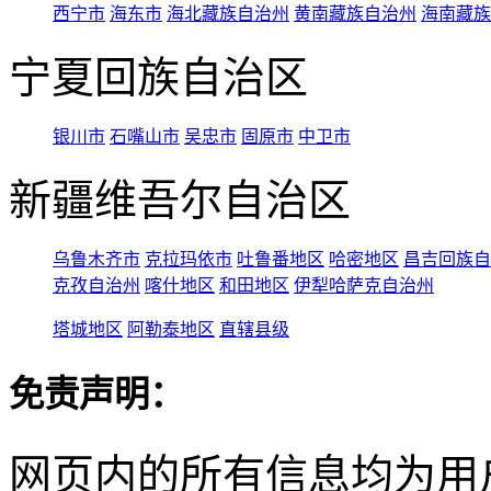
西宁市
海东市
海北藏族自治州
黄南藏族自治州
海南藏族
宁夏回族自治区
银川市
石嘴山市
吴忠市
固原市
中卫市
新疆维吾尔自治区
乌鲁木齐市
克拉玛依市
吐鲁番地区
哈密地区
昌吉回族自
克孜自治州
喀什地区
和田地区
伊犁哈萨克自治州
塔城地区
阿勒泰地区
直辖县级
免责声明：
网页内的所有信息均为用