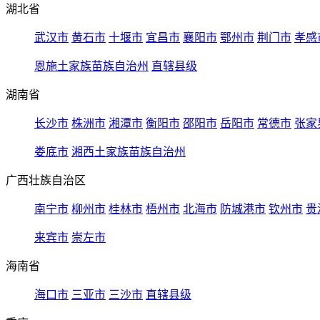
湖北省
武汉市
黄石市
十堰市
宜昌市
襄阳市
鄂州市
荆门市
孝感
恩施土家族苗族自治州
直辖县级
湖南省
长沙市
株洲市
湘潭市
衡阳市
邵阳市
岳阳市
常德市
张家
娄底市
湘西土家族苗族自治州
广西壮族自治区
南宁市
柳州市
桂林市
梧州市
北海市
防城港市
钦州市
贵
来宾市
崇左市
海南省
海口市
三亚市
三沙市
直辖县级