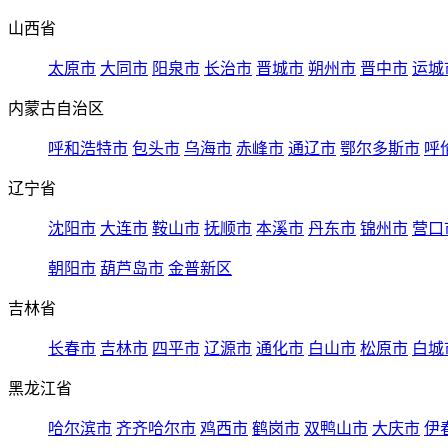
山西省
太原市
大同市
阳泉市
长治市
晋城市
朔州市
晋中市
运城
内蒙古自治区
呼和浩特市
包头市
乌海市
赤峰市
通辽市
鄂尔多斯市
呼
辽宁省
沈阳市
大连市
鞍山市
抚顺市
本溪市
丹东市
锦州市
营口
朝阳市
葫芦岛市
金普新区
吉林省
长春市
吉林市
四平市
辽源市
通化市
白山市
松原市
白城
黑龙江省
哈尔滨市
齐齐哈尔市
鸡西市
鹤岗市
双鸭山市
大庆市
伊