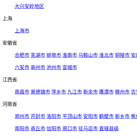
大兴安岭地区
上海
上海市
安徽省
合肥市
芜湖市
蚌埠市
淮南市
马鞍山市
淮北市
铜陵市
安
六安市
亳州市
池州市
宣城市
江西省
南昌市
景德镇市
萍乡市
九江市
新余市
鹰潭市
赣州市
吉
河南省
郑州市
开封市
洛阳市
平顶山市
安阳市
鹤壁市
新乡市
焦
南阳市
商丘市
信阳市
周口市
驻马店市
直辖县级