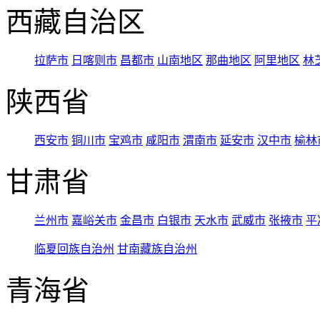
西藏自治区
拉萨市
日喀则市
昌都市
山南地区
那曲地区
阿里地区
林
陕西省
西安市
铜川市
宝鸡市
咸阳市
渭南市
延安市
汉中市
榆林
甘肃省
兰州市
嘉峪关市
金昌市
白银市
天水市
武威市
张掖市
平
临夏回族自治州
甘南藏族自治州
青海省