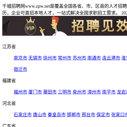
千城招聘网www.zpw.net是覆盖全国各省、市、区县的人
历，企业可直招本地人才，一站式解决全国求职招工需求。 2026
江苏省
南京市
无锡市
徐州市
常州市
苏州市
南通市
连云港市
淮
宿迁市
福建省
福州市
厦门市
莆田市
三明市
泉州市
漳州市
南平市
龙岩
河北省
石家庄市
唐山市
秦皇岛市
邯郸市
邢台市
保定市
张家口
广东省