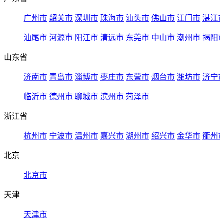
广州市
韶关市
深圳市
珠海市
汕头市
佛山市
江门市
湛江
汕尾市
河源市
阳江市
清远市
东莞市
中山市
潮州市
揭阳
山东省
济南市
青岛市
淄博市
枣庄市
东营市
烟台市
潍坊市
济宁
临沂市
德州市
聊城市
滨州市
菏泽市
浙江省
杭州市
宁波市
温州市
嘉兴市
湖州市
绍兴市
金华市
衢州
北京
北京市
天津
天津市