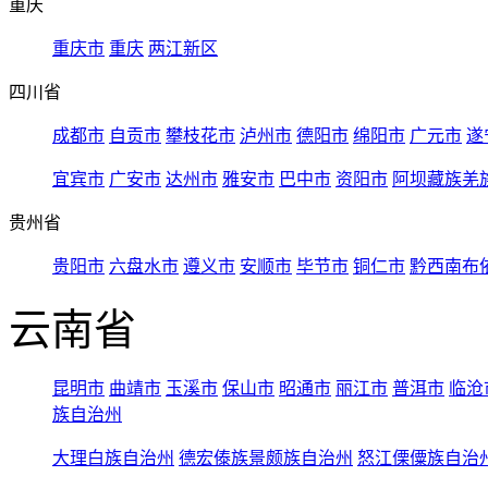
重庆
重庆市
重庆
两江新区
四川省
成都市
自贡市
攀枝花市
泸州市
德阳市
绵阳市
广元市
遂
宜宾市
广安市
达州市
雅安市
巴中市
资阳市
阿坝藏族羌
贵州省
贵阳市
六盘水市
遵义市
安顺市
毕节市
铜仁市
黔西南布
云南省
昆明市
曲靖市
玉溪市
保山市
昭通市
丽江市
普洱市
临沧
族自治州
大理白族自治州
德宏傣族景颇族自治州
怒江傈僳族自治