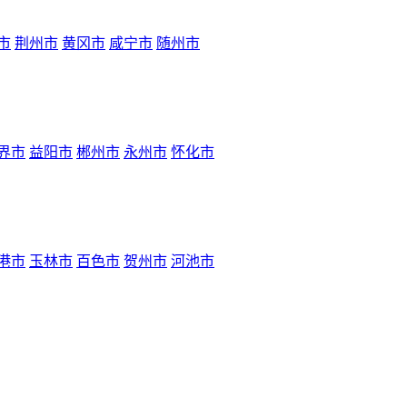
市
荆州市
黄冈市
咸宁市
随州市
界市
益阳市
郴州市
永州市
怀化市
港市
玉林市
百色市
贺州市
河池市