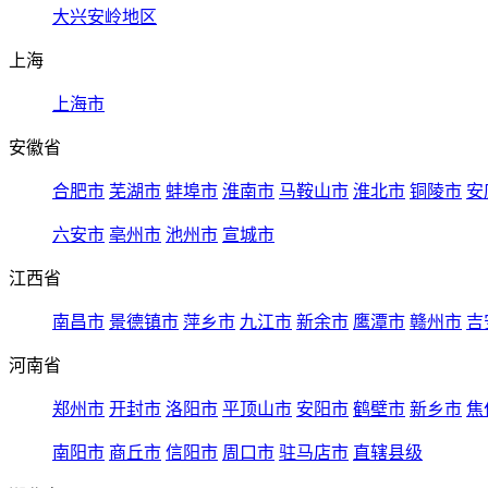
大兴安岭地区
上海
上海市
安徽省
合肥市
芜湖市
蚌埠市
淮南市
马鞍山市
淮北市
铜陵市
安
六安市
亳州市
池州市
宣城市
江西省
南昌市
景德镇市
萍乡市
九江市
新余市
鹰潭市
赣州市
吉
河南省
郑州市
开封市
洛阳市
平顶山市
安阳市
鹤壁市
新乡市
焦
南阳市
商丘市
信阳市
周口市
驻马店市
直辖县级