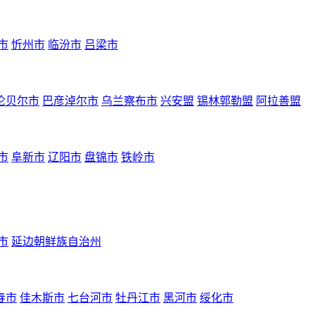
市
忻州市
临汾市
吕梁市
伦贝尔市
巴彦淖尔市
乌兰察布市
兴安盟
锡林郭勒盟
阿拉善盟
市
阜新市
辽阳市
盘锦市
铁岭市
市
延边朝鲜族自治州
春市
佳木斯市
七台河市
牡丹江市
黑河市
绥化市