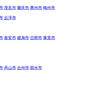
市
茂名市
肇庆市
惠州市
梅州市
市
云浮市
市
泰安市
威海市
日照市
莱芜市
市
舟山市
台州市
丽水市