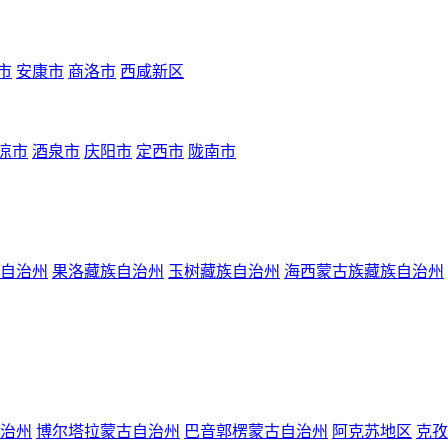
市
安康市
商洛市
西咸新区
凉市
酒泉市
庆阳市
定西市
陇南市
自治州
果洛藏族自治州
玉树藏族自治州
海西蒙古族藏族自治州
治州
博尔塔拉蒙古自治州
巴音郭楞蒙古自治州
阿克苏地区
克孜