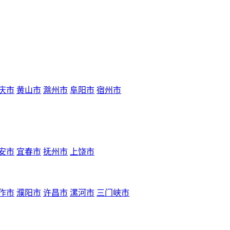
庆市
黄山市
滁州市
阜阳市
宿州市
安市
宜春市
抚州市
上饶市
作市
濮阳市
许昌市
漯河市
三门峡市