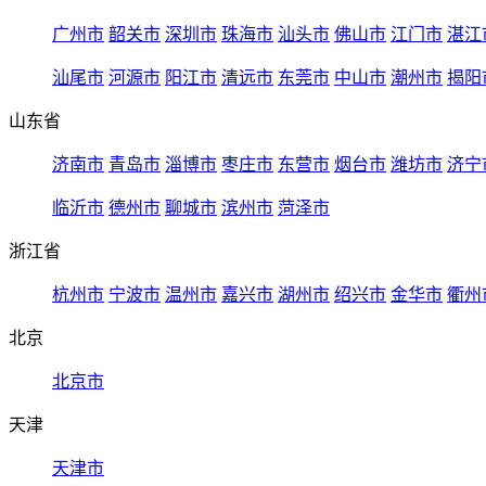
广州市
韶关市
深圳市
珠海市
汕头市
佛山市
江门市
湛江
汕尾市
河源市
阳江市
清远市
东莞市
中山市
潮州市
揭阳
山东省
济南市
青岛市
淄博市
枣庄市
东营市
烟台市
潍坊市
济宁
临沂市
德州市
聊城市
滨州市
菏泽市
浙江省
杭州市
宁波市
温州市
嘉兴市
湖州市
绍兴市
金华市
衢州
北京
北京市
天津
天津市