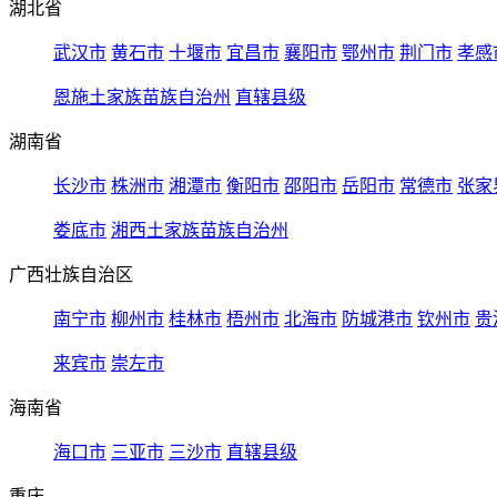
湖北省
武汉市
黄石市
十堰市
宜昌市
襄阳市
鄂州市
荆门市
孝感
恩施土家族苗族自治州
直辖县级
湖南省
长沙市
株洲市
湘潭市
衡阳市
邵阳市
岳阳市
常德市
张家
娄底市
湘西土家族苗族自治州
广西壮族自治区
南宁市
柳州市
桂林市
梧州市
北海市
防城港市
钦州市
贵
来宾市
崇左市
海南省
海口市
三亚市
三沙市
直辖县级
重庆