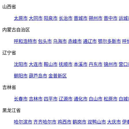
山西省
太原市
大同市
阳泉市
长治市
晋城市
朔州市
晋中市
运城
内蒙古自治区
呼和浩特市
包头市
乌海市
赤峰市
通辽市
鄂尔多斯市
呼
辽宁省
沈阳市
大连市
鞍山市
抚顺市
本溪市
丹东市
锦州市
营口
朝阳市
葫芦岛市
金普新区
吉林省
长春市
吉林市
四平市
辽源市
通化市
白山市
松原市
白城
黑龙江省
哈尔滨市
齐齐哈尔市
鸡西市
鹤岗市
双鸭山市
大庆市
伊