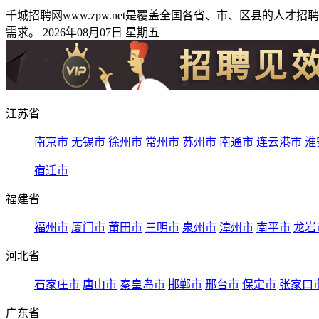
千城招聘网www.zpw.net是覆盖全国各省、市、区县的
需求。 2026年08月07日 星期五
江苏省
南京市
无锡市
徐州市
常州市
苏州市
南通市
连云港市
淮
宿迁市
福建省
福州市
厦门市
莆田市
三明市
泉州市
漳州市
南平市
龙岩
河北省
石家庄市
唐山市
秦皇岛市
邯郸市
邢台市
保定市
张家口
广东省