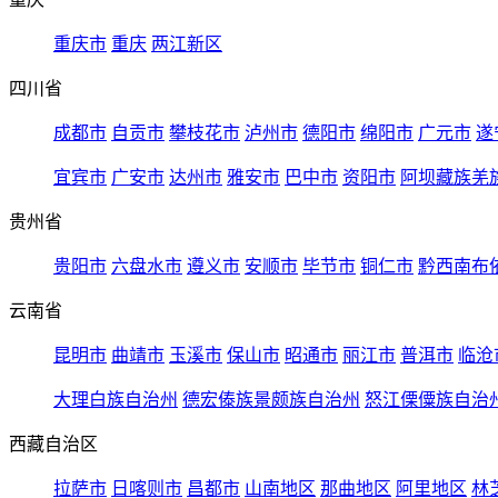
重庆市
重庆
两江新区
四川省
成都市
自贡市
攀枝花市
泸州市
德阳市
绵阳市
广元市
遂
宜宾市
广安市
达州市
雅安市
巴中市
资阳市
阿坝藏族羌
贵州省
贵阳市
六盘水市
遵义市
安顺市
毕节市
铜仁市
黔西南布
云南省
昆明市
曲靖市
玉溪市
保山市
昭通市
丽江市
普洱市
临沧
大理白族自治州
德宏傣族景颇族自治州
怒江傈僳族自治
西藏自治区
拉萨市
日喀则市
昌都市
山南地区
那曲地区
阿里地区
林