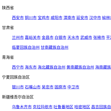
陕西省
西安市
铜川市
宝鸡市
咸阳市
渭南市
延安市
汉中市
榆林
甘肃省
兰州市
嘉峪关市
金昌市
白银市
天水市
武威市
张掖市
平
临夏回族自治州
甘南藏族自治州
青海省
西宁市
海东市
海北藏族自治州
黄南藏族自治州
海南藏族
宁夏回族自治区
银川市
石嘴山市
吴忠市
固原市
中卫市
新疆维吾尔自治区
乌鲁木齐市
克拉玛依市
吐鲁番地区
哈密地区
昌吉回族自