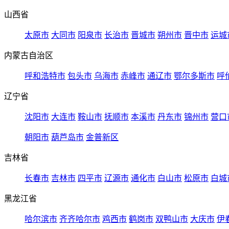
山西省
太原市
大同市
阳泉市
长治市
晋城市
朔州市
晋中市
运城
内蒙古自治区
呼和浩特市
包头市
乌海市
赤峰市
通辽市
鄂尔多斯市
呼
辽宁省
沈阳市
大连市
鞍山市
抚顺市
本溪市
丹东市
锦州市
营口
朝阳市
葫芦岛市
金普新区
吉林省
长春市
吉林市
四平市
辽源市
通化市
白山市
松原市
白城
黑龙江省
哈尔滨市
齐齐哈尔市
鸡西市
鹤岗市
双鸭山市
大庆市
伊