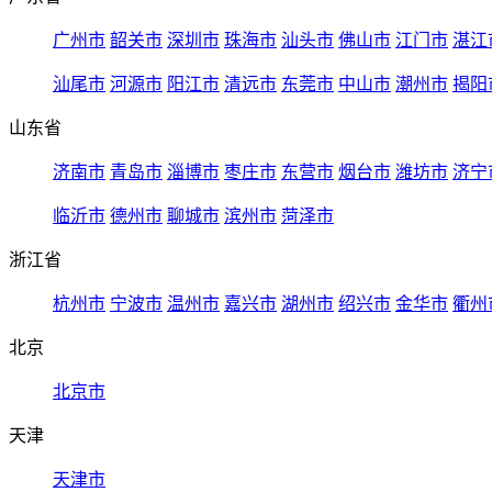
广州市
韶关市
深圳市
珠海市
汕头市
佛山市
江门市
湛江
汕尾市
河源市
阳江市
清远市
东莞市
中山市
潮州市
揭阳
山东省
济南市
青岛市
淄博市
枣庄市
东营市
烟台市
潍坊市
济宁
临沂市
德州市
聊城市
滨州市
菏泽市
浙江省
杭州市
宁波市
温州市
嘉兴市
湖州市
绍兴市
金华市
衢州
北京
北京市
天津
天津市