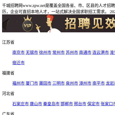
千城招聘网www.zpw.net是覆盖全国各省、市、区县的人
历，企业可直招本地人才，一站式解决全国求职招工需求。 2026
江苏省
南京市
无锡市
徐州市
常州市
苏州市
南通市
连云港市
淮
宿迁市
福建省
福州市
厦门市
莆田市
三明市
泉州市
漳州市
南平市
龙岩
河北省
石家庄市
唐山市
秦皇岛市
邯郸市
邢台市
保定市
张家口
广东省