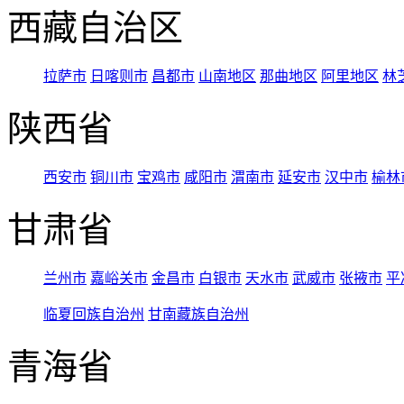
西藏自治区
拉萨市
日喀则市
昌都市
山南地区
那曲地区
阿里地区
林
陕西省
西安市
铜川市
宝鸡市
咸阳市
渭南市
延安市
汉中市
榆林
甘肃省
兰州市
嘉峪关市
金昌市
白银市
天水市
武威市
张掖市
平
临夏回族自治州
甘南藏族自治州
青海省