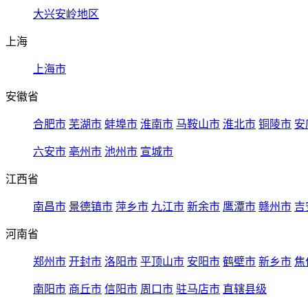
大兴安岭地区
上海
上海市
安徽省
合肥市
芜湖市
蚌埠市
淮南市
马鞍山市
淮北市
铜陵市
安
六安市
亳州市
池州市
宣城市
江西省
南昌市
景德镇市
萍乡市
九江市
新余市
鹰潭市
赣州市
吉
河南省
郑州市
开封市
洛阳市
平顶山市
安阳市
鹤壁市
新乡市
焦
南阳市
商丘市
信阳市
周口市
驻马店市
直辖县级