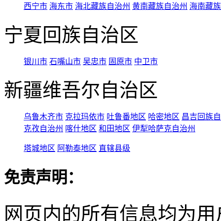
西宁市
海东市
海北藏族自治州
黄南藏族自治州
海南藏族
宁夏回族自治区
银川市
石嘴山市
吴忠市
固原市
中卫市
新疆维吾尔自治区
乌鲁木齐市
克拉玛依市
吐鲁番地区
哈密地区
昌吉回族自
克孜自治州
喀什地区
和田地区
伊犁哈萨克自治州
塔城地区
阿勒泰地区
直辖县级
免责声明：
网页内的所有信息均为用