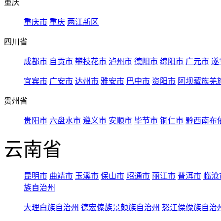
重庆
重庆市
重庆
两江新区
四川省
成都市
自贡市
攀枝花市
泸州市
德阳市
绵阳市
广元市
遂
宜宾市
广安市
达州市
雅安市
巴中市
资阳市
阿坝藏族羌
贵州省
贵阳市
六盘水市
遵义市
安顺市
毕节市
铜仁市
黔西南布
云南省
昆明市
曲靖市
玉溪市
保山市
昭通市
丽江市
普洱市
临沧
族自治州
大理白族自治州
德宏傣族景颇族自治州
怒江傈僳族自治