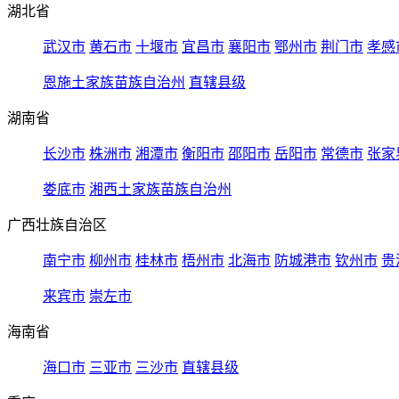
湖北省
武汉市
黄石市
十堰市
宜昌市
襄阳市
鄂州市
荆门市
孝感
恩施土家族苗族自治州
直辖县级
湖南省
长沙市
株洲市
湘潭市
衡阳市
邵阳市
岳阳市
常德市
张家
娄底市
湘西土家族苗族自治州
广西壮族自治区
南宁市
柳州市
桂林市
梧州市
北海市
防城港市
钦州市
贵
来宾市
崇左市
海南省
海口市
三亚市
三沙市
直辖县级