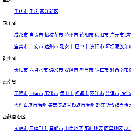
重庆市
重庆
两江新区
四川省
成都市
自贡市
攀枝花市
泸州市
德阳市
绵阳市
广元市
遂
宜宾市
广安市
达州市
雅安市
巴中市
资阳市
阿坝藏族羌
贵州省
贵阳市
六盘水市
遵义市
安顺市
毕节市
铜仁市
黔西南布
云南省
昆明市
曲靖市
玉溪市
保山市
昭通市
丽江市
普洱市
临沧
大理白族自治州
德宏傣族景颇族自治州
怒江傈僳族自治
西藏自治区
拉萨市
日喀则市
昌都市
山南地区
那曲地区
阿里地区
林