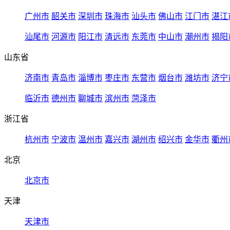
广州市
韶关市
深圳市
珠海市
汕头市
佛山市
江门市
湛江
汕尾市
河源市
阳江市
清远市
东莞市
中山市
潮州市
揭阳
山东省
济南市
青岛市
淄博市
枣庄市
东营市
烟台市
潍坊市
济宁
临沂市
德州市
聊城市
滨州市
菏泽市
浙江省
杭州市
宁波市
温州市
嘉兴市
湖州市
绍兴市
金华市
衢州
北京
北京市
天津
天津市