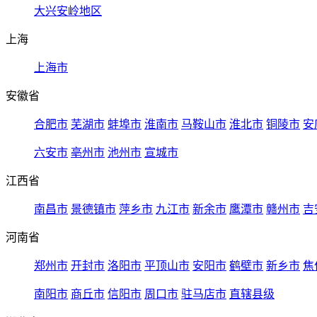
大兴安岭地区
上海
上海市
安徽省
合肥市
芜湖市
蚌埠市
淮南市
马鞍山市
淮北市
铜陵市
安
六安市
亳州市
池州市
宣城市
江西省
南昌市
景德镇市
萍乡市
九江市
新余市
鹰潭市
赣州市
吉
河南省
郑州市
开封市
洛阳市
平顶山市
安阳市
鹤壁市
新乡市
焦
南阳市
商丘市
信阳市
周口市
驻马店市
直辖县级