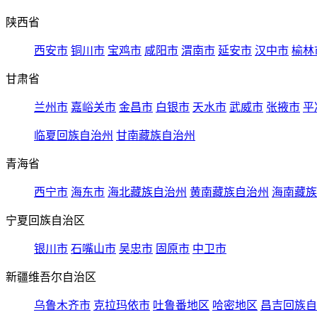
陕西省
西安市
铜川市
宝鸡市
咸阳市
渭南市
延安市
汉中市
榆林
甘肃省
兰州市
嘉峪关市
金昌市
白银市
天水市
武威市
张掖市
平
临夏回族自治州
甘南藏族自治州
青海省
西宁市
海东市
海北藏族自治州
黄南藏族自治州
海南藏族
宁夏回族自治区
银川市
石嘴山市
吴忠市
固原市
中卫市
新疆维吾尔自治区
乌鲁木齐市
克拉玛依市
吐鲁番地区
哈密地区
昌吉回族自