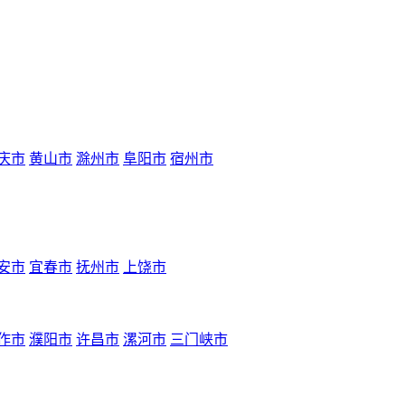
庆市
黄山市
滁州市
阜阳市
宿州市
安市
宜春市
抚州市
上饶市
作市
濮阳市
许昌市
漯河市
三门峡市