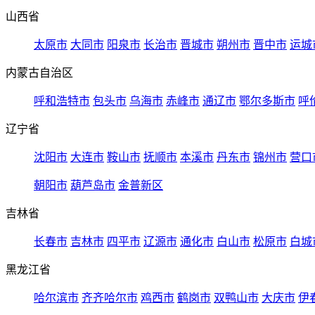
山西省
太原市
大同市
阳泉市
长治市
晋城市
朔州市
晋中市
运城
内蒙古自治区
呼和浩特市
包头市
乌海市
赤峰市
通辽市
鄂尔多斯市
呼
辽宁省
沈阳市
大连市
鞍山市
抚顺市
本溪市
丹东市
锦州市
营口
朝阳市
葫芦岛市
金普新区
吉林省
长春市
吉林市
四平市
辽源市
通化市
白山市
松原市
白城
黑龙江省
哈尔滨市
齐齐哈尔市
鸡西市
鹤岗市
双鸭山市
大庆市
伊