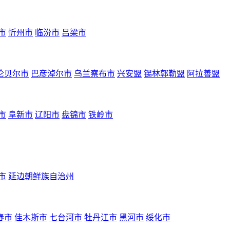
市
忻州市
临汾市
吕梁市
伦贝尔市
巴彦淖尔市
乌兰察布市
兴安盟
锡林郭勒盟
阿拉善盟
市
阜新市
辽阳市
盘锦市
铁岭市
市
延边朝鲜族自治州
春市
佳木斯市
七台河市
牡丹江市
黑河市
绥化市