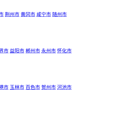
市
荆州市
黄冈市
咸宁市
随州市
界市
益阳市
郴州市
永州市
怀化市
港市
玉林市
百色市
贺州市
河池市