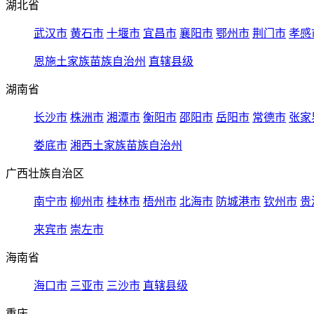
湖北省
武汉市
黄石市
十堰市
宜昌市
襄阳市
鄂州市
荆门市
孝感
恩施土家族苗族自治州
直辖县级
湖南省
长沙市
株洲市
湘潭市
衡阳市
邵阳市
岳阳市
常德市
张家
娄底市
湘西土家族苗族自治州
广西壮族自治区
南宁市
柳州市
桂林市
梧州市
北海市
防城港市
钦州市
贵
来宾市
崇左市
海南省
海口市
三亚市
三沙市
直辖县级
重庆