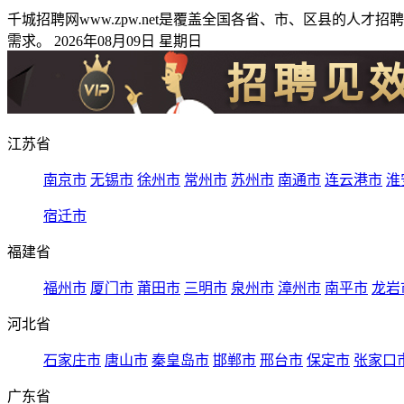
千城招聘网www.zpw.net是覆盖全国各省、市、区县的
需求。 2026年08月09日 星期日
江苏省
南京市
无锡市
徐州市
常州市
苏州市
南通市
连云港市
淮
宿迁市
福建省
福州市
厦门市
莆田市
三明市
泉州市
漳州市
南平市
龙岩
河北省
石家庄市
唐山市
秦皇岛市
邯郸市
邢台市
保定市
张家口
广东省