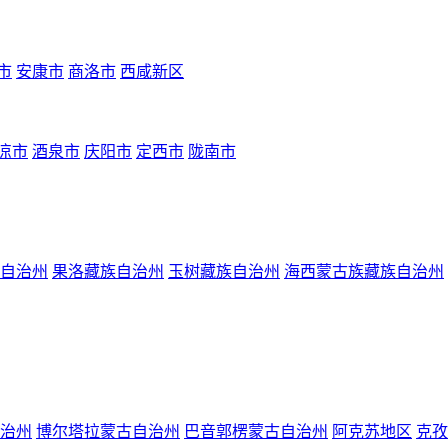
市
安康市
商洛市
西咸新区
凉市
酒泉市
庆阳市
定西市
陇南市
自治州
果洛藏族自治州
玉树藏族自治州
海西蒙古族藏族自治州
治州
博尔塔拉蒙古自治州
巴音郭楞蒙古自治州
阿克苏地区
克孜