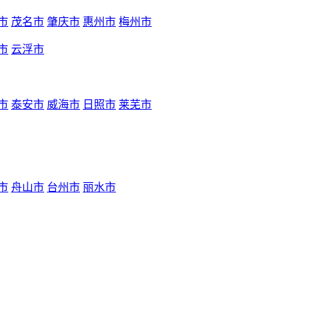
市
茂名市
肇庆市
惠州市
梅州市
市
云浮市
市
泰安市
威海市
日照市
莱芜市
市
舟山市
台州市
丽水市