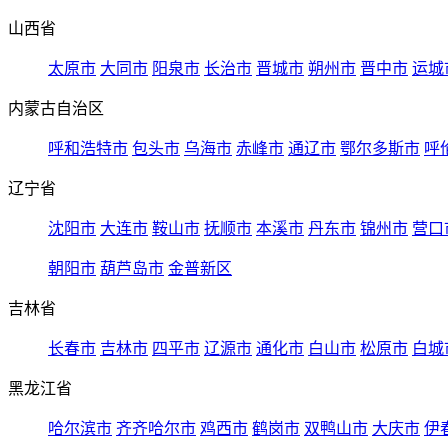
山西省
太原市
大同市
阳泉市
长治市
晋城市
朔州市
晋中市
运城
内蒙古自治区
呼和浩特市
包头市
乌海市
赤峰市
通辽市
鄂尔多斯市
呼
辽宁省
沈阳市
大连市
鞍山市
抚顺市
本溪市
丹东市
锦州市
营口
朝阳市
葫芦岛市
金普新区
吉林省
长春市
吉林市
四平市
辽源市
通化市
白山市
松原市
白城
黑龙江省
哈尔滨市
齐齐哈尔市
鸡西市
鹤岗市
双鸭山市
大庆市
伊