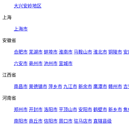
大兴安岭地区
上海
上海市
安徽省
合肥市
芜湖市
蚌埠市
淮南市
马鞍山市
淮北市
铜陵市
安
六安市
亳州市
池州市
宣城市
江西省
南昌市
景德镇市
萍乡市
九江市
新余市
鹰潭市
赣州市
吉
河南省
郑州市
开封市
洛阳市
平顶山市
安阳市
鹤壁市
新乡市
焦
南阳市
商丘市
信阳市
周口市
驻马店市
直辖县级