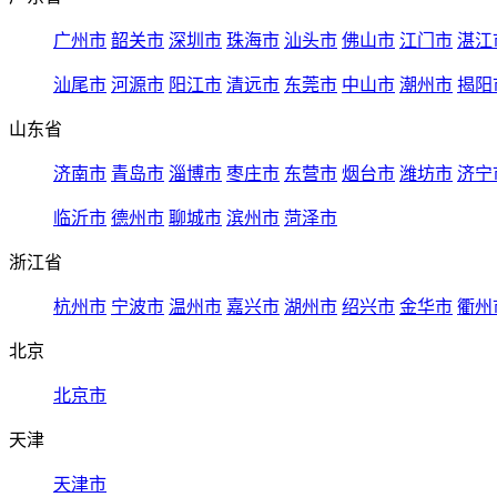
广州市
韶关市
深圳市
珠海市
汕头市
佛山市
江门市
湛江
汕尾市
河源市
阳江市
清远市
东莞市
中山市
潮州市
揭阳
山东省
济南市
青岛市
淄博市
枣庄市
东营市
烟台市
潍坊市
济宁
临沂市
德州市
聊城市
滨州市
菏泽市
浙江省
杭州市
宁波市
温州市
嘉兴市
湖州市
绍兴市
金华市
衢州
北京
北京市
天津
天津市