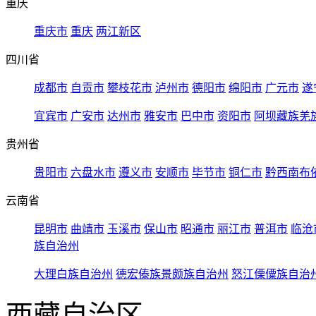
重庆
重庆市
重庆
两江新区
四川省
成都市
自贡市
攀枝花市
泸州市
德阳市
绵阳市
广元市
遂
宜宾市
广安市
达州市
雅安市
巴中市
资阳市
阿坝藏族羌
贵州省
贵阳市
六盘水市
遵义市
安顺市
毕节市
铜仁市
黔西南布
云南省
昆明市
曲靖市
玉溪市
保山市
昭通市
丽江市
普洱市
临沧
族自治州
大理白族自治州
德宏傣族景颇族自治州
怒江傈僳族自治
西藏自治区