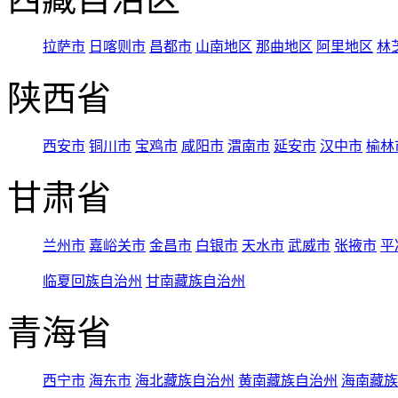
拉萨市
日喀则市
昌都市
山南地区
那曲地区
阿里地区
林
陕西省
西安市
铜川市
宝鸡市
咸阳市
渭南市
延安市
汉中市
榆林
甘肃省
兰州市
嘉峪关市
金昌市
白银市
天水市
武威市
张掖市
平
临夏回族自治州
甘南藏族自治州
青海省
西宁市
海东市
海北藏族自治州
黄南藏族自治州
海南藏族