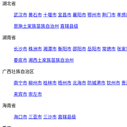
湖北省
武汉市
黄石市
十堰市
宜昌市
襄阳市
鄂州市
荆门市
孝感
恩施土家族苗族自治州
直辖县级
湖南省
长沙市
株洲市
湘潭市
衡阳市
邵阳市
岳阳市
常德市
张家
娄底市
湘西土家族苗族自治州
广西壮族自治区
南宁市
柳州市
桂林市
梧州市
北海市
防城港市
钦州市
贵
来宾市
崇左市
海南省
海口市
三亚市
三沙市
直辖县级