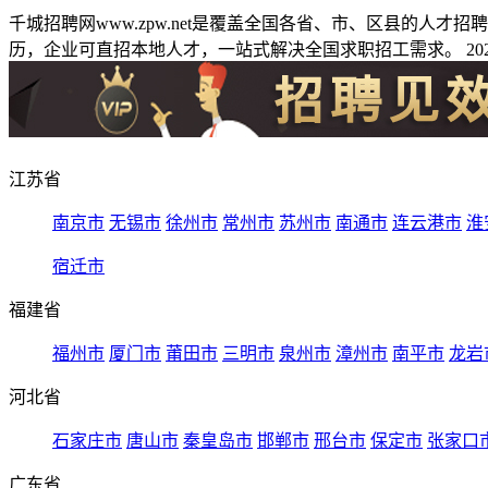
千城招聘网www.zpw.net是覆盖全国各省、市、区县的人
历，企业可直招本地人才，一站式解决全国求职招工需求。 2026
江苏省
南京市
无锡市
徐州市
常州市
苏州市
南通市
连云港市
淮
宿迁市
福建省
福州市
厦门市
莆田市
三明市
泉州市
漳州市
南平市
龙岩
河北省
石家庄市
唐山市
秦皇岛市
邯郸市
邢台市
保定市
张家口
广东省